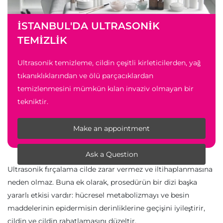
İSTANBUL'DA ULTRASONIK
TEMIZLIK
Ultrasonik temizleme, cildin çeşitli kirleticilerden, yağ
tıkanıklıklarından ve ölü parçacıklardan
temizlenmesini mümkün kılan invaziv olmayan bir
tekniktir.
Make an appointment
Ask a Question
Ultrasonik fırçalama cilde zarar vermez ve iltihaplanmasına
neden olmaz. Buna ek olarak, prosedürün bir dizi başka
yararlı etkisi vardır: hücresel metabolizmayı ve besin
maddelerinin epidermisin derinliklerine geçişini iyileştirir,
cildin ve cildin rahatlamasını düzeltir.