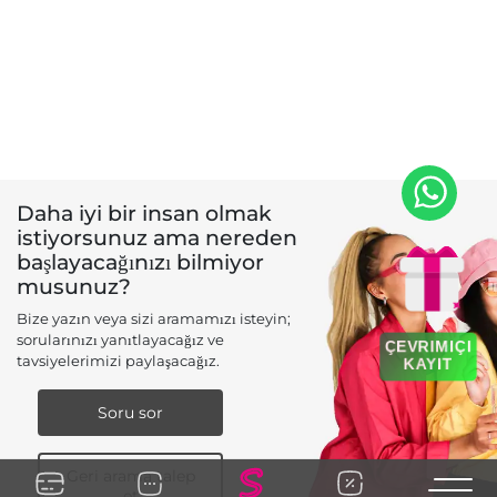
Daha iyi bir insan olmak
istiyorsunuz ama nereden
başlayacağınızı bilmiyor
musunuz?
Bize yazın veya sizi aramamızı isteyin;
sorularınızı yanıtlayacağız ve
ÇEVRIMIÇI
tavsiyelerimizi paylaşacağız.
KAYIT
Soru sor
Geri arama talep
Toggle n
et