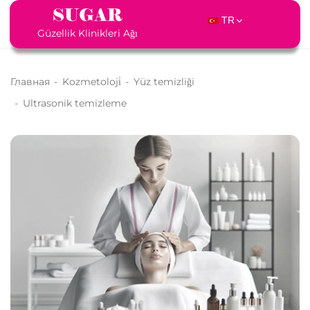
TR
Güzellik Klinikleri Ağı
Главная
-
Kozmetoloji̇
-
Yüz temizliği
-
Ultrasonik temizleme