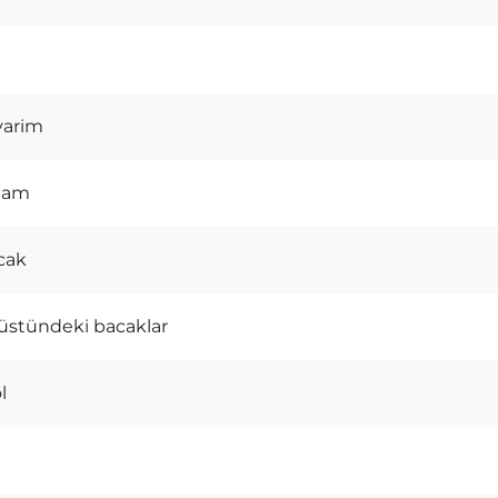
yarim
 tam
cak
 üstündeki bacaklar
l