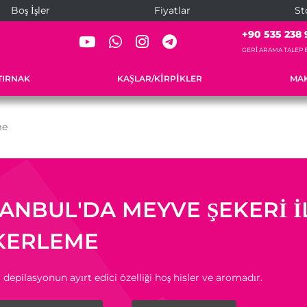
Boş İşler
Fiyatlar
St
+90 535 238 
GERI ARAMA TALEP 
TIRNAK
KAŞLAR/KIRPIKLER
MAK
me
TANBUL'DA MEYVE ŞEKERI I
KERLEME
 depilasyonun ayırt edici özelliği hoş hisler ve aromadır.