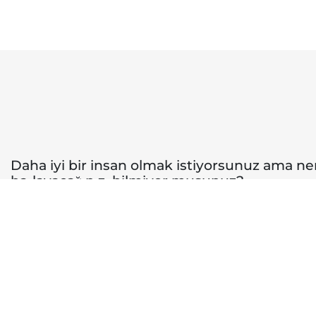
Daha iyi bir insan olmak istiyorsunuz ama n
başlayacağınızı bilmiyor musunuz?
Bize yazın veya sizi aramamızı isteyin; sorularınızı yanıtlayacağız v
Geri arama talep
Soru sor
et