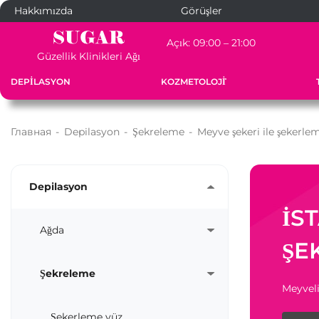
Hakkımızda
Görüşler
Açık: 09:00 – 21:00
Güzellik Klinikleri Ağı
DEPILASYON
KOZMETOLOJİ
Главная
-
Depilasyon
-
Şekreleme
-
Meyve şekeri ile şekerle
Depilasyon
İS
Ağda
ŞE
Şekreleme
Meyveli
Şekerleme yüz