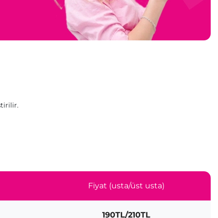
rilir.
Fiyat (usta/üst usta)
190TL/210TL