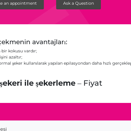
e an appointment
Ask a Question
çekmenin avantajları:
 bir kokusu vardır;
işini azaltır;
ormal şeker kullanılarak yapılan epilasyondan daha hızlı gerçekleşti
ekeri ile şekerleme
– Fiyat
esi