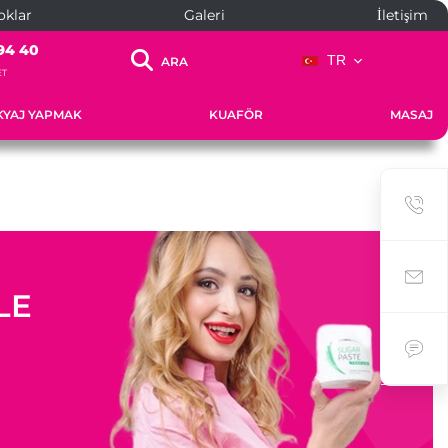
oklar
Galeri
İletişim
94 40
TR
ARA
ET
YAJ YAPMAK
KUAFÖR
MASAJ
LE