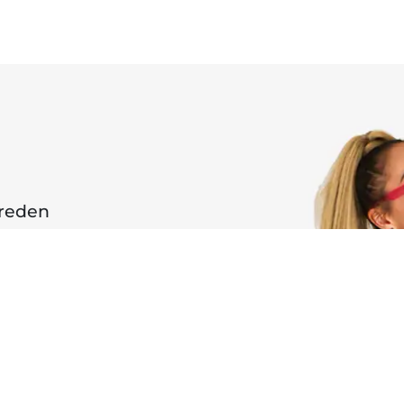
ereden
e tavsiyelerimizi paylaşacağız.