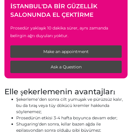
İSTANBUL'DA BIR GÜZELLIK
SALONUNDA EL ÇEKTIRME
Prosedür yaklaşık 10 dakika sürer, aynı zamanda
belirgin ağrı duyuları yoktur.
Make an appointment
Ask a Question
Elle şekerlemenin avantajları
Şekerleme’den sonra cilt yumuşak ve pürüzsüz kalır,
bu da tıraş veya tüy dökücü kremler hakkında
söylenemez;
Prosedürün etkisi 3-4 hafta boyunca devam eder;
Shugaring'den sonra, kıllar bazen ağda ile
epilasyondan sonra olduğu gibi büyümez;