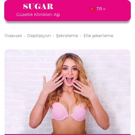
TR
Güzellik Klinikleri Ağı
Главная
-
Depilasyon
-
Şekreleme
-
Elle şekerleme