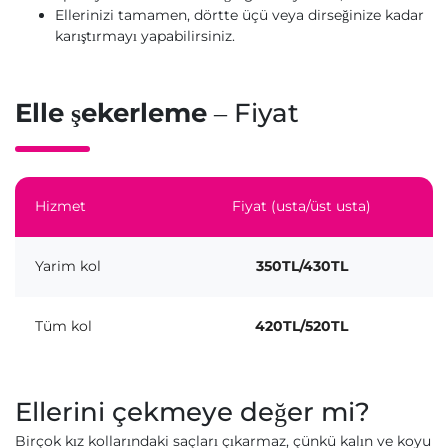
Ellerinizi tamamen, dörtte üçü veya dirseğinize kadar
karıştırmayı yapabilirsiniz.
Elle şekerleme
– Fiyat
Hizmet
Fiyat (usta/üst usta)
Yarim kol
350TL/430TL
Tüm kol
420TL/520TL
Ellerini çekmeye değer mi?
Birçok kız kollarındaki saçları çıkarmaz, çünkü kalın ve koyu